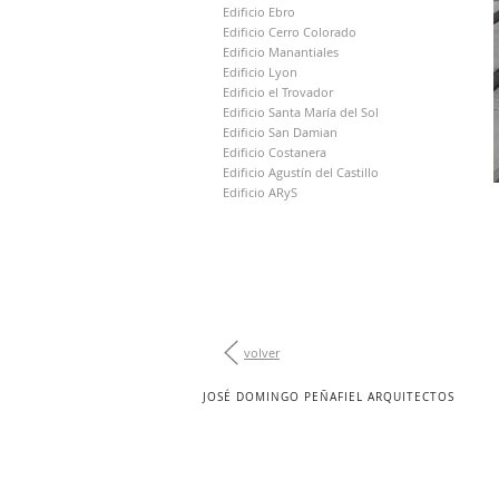
Edificio Ebro
Edificio Cerro Colorado
Edificio Manantiales
Edificio Lyon
Edificio el Trovador
Edificio Santa María del Sol
Edificio San Damian
Edificio Costanera
Edificio Agustín del Castillo
Edificio ARyS
volver
JOSÉ DOMINGO PEÑAFIEL ARQUITECTOS