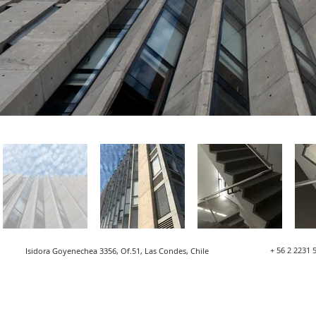
+ 56 2 2231 
Isidora Goyenechea 3356, Of.51, Las Condes, Chile