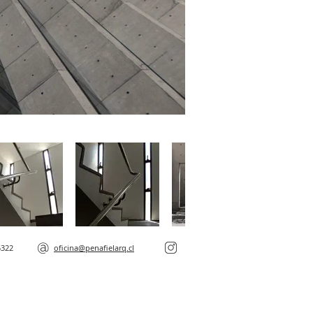
@
5322
oficina@penafielarq.cl