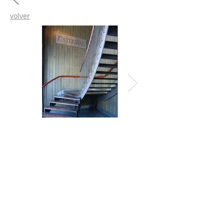
volver
Isidora Goyenechea 3356, Of.51, Las Condes, Chile